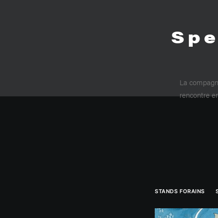
Spe
La compagnie
rencontre en
STANDS FORAINS