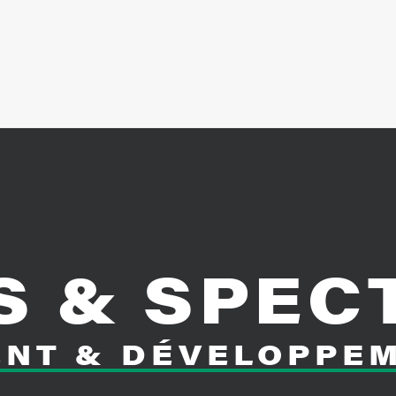
S
&
SPEC
ENT
&
DÉVELOPPE