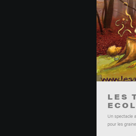
LES 
ECO
Un spectacle at
pour les graine