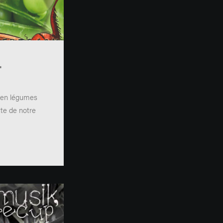
-
 en légumes
tte de notre