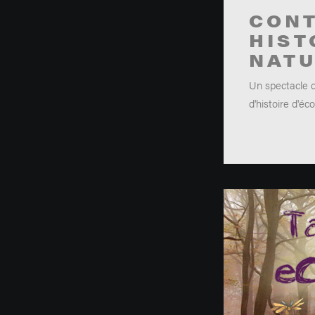
CONT
HIST
NAT
Un spectacle 
d'histoire d'éc