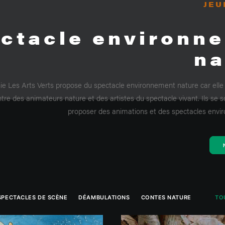
JEU
ctacle environn
na
 Les Arts Verts propose du spectacle environnement nature car elle a
tre des animateurs nature et des artistes du spectacle vivant. Ils se
proposer des animations et des spectacles envi
SPECTACLES DE SCÈNE
DÉAMBULATIONS
CONTES NATURE
TO