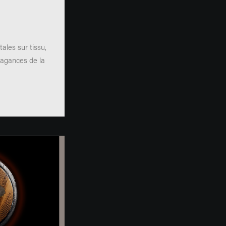
R
E
ales sur tissu,
vagances de la