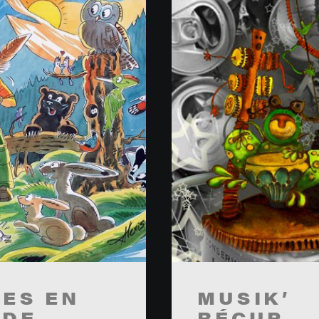
ES EN
MUSIK’
ADE
RÉCUP