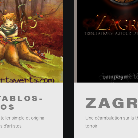
ZAG
TABLOS-
LOS
elier simple et original
Une déambulation sur la 
s d'artistes.
terroir