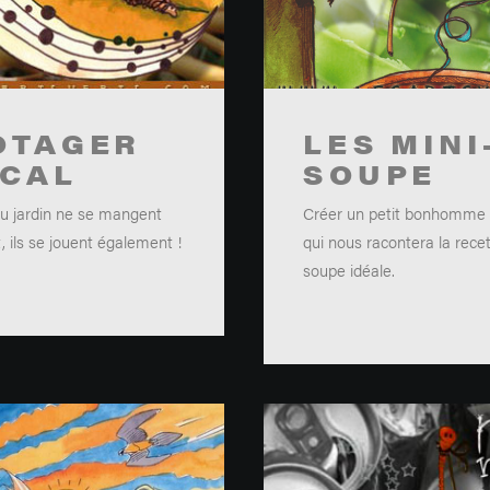
OTAGER
LES MINI
ICAL
SOUPE
u jardin ne se mangent
Créer un petit bonhomme
 ils se jouent également !
qui nous racontera la rece
soupe idéale.