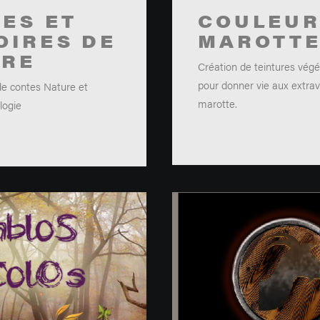
ES ET
COULEU
OIRES DE
MAROTT
URE
Création de teintures végét
pour donner vie aux extra
de contes Nature et
marotte.
ologie