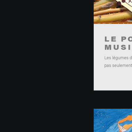
LE P
MUS
Les légumes d
pas seulement,