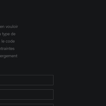
en vouloir
u type de
 le code
ntraintes
ébergement