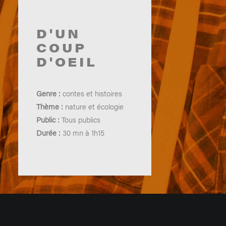
D'UN
COUP
D'OEIL
Genre :
contes et histoires
Thème :
nature et écologie
Public :
Tous publics
Durée :
30 mn à 1h15