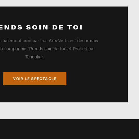
ENDS SOIN DE TOI
nitialement créé par Les Arts Verts est désormais
la compagnie "Prends soin de toi" et Produit par
Tchookar.
VOIR LE SPECTACLE