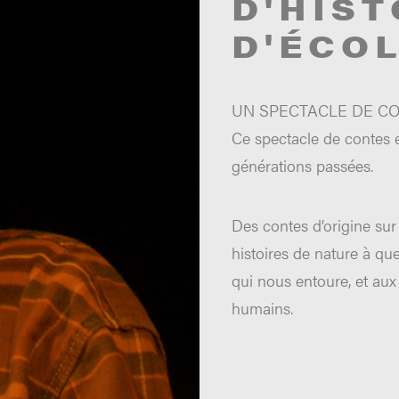
D'HIST
D'ÉCO
UN SPECTACLE DE CO
Ce spectacle de contes et
générations passées.
Des contes d’origine sur
histoires de nature à que
qui nous entoure, et aux 
humains.