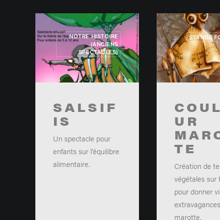
NOTRE HISTOIRE
STANDS F
(ANCIENS
SPECTACLES)
SALSIF
COU
IS
UR
MAR
Un spectacle pour
TE
enfants sur l'équilibre
alimentaire.
Création de te
végétales sur t
pour donner v
extravagances
marotte.