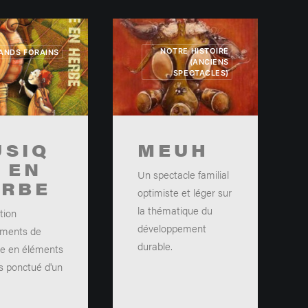
NOTRE HISTOIRE
ANDS FORAINS
(ANCIENS
SPECTACLES)
USIQ
MEUH
 EN
Un spectacle familial
ERBE
optimiste et léger sur
la thématique du
tion
développement
uments de
durable.
e en éléments
s ponctué d'un