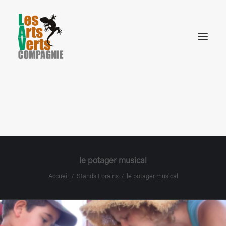
STANDS FORAINS
DÉAMBULATIONS
CONTES NATURE
SPECTACLES DE SCÈNE
NOTRE HISTOIRE
CONTACT
le potager musical
Accueil
Stands Forains
le potager musical